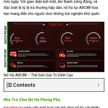
mỗi ngày. Với giao diện bắt mắt, âm thanh sống động, và
đặc biệt là tỷ lệ trả thưởng hấp dẫn, nổ hũ tại ABC88 hứa
hẹn mang đến cho người chơi những trải nghiệm khó quên.
Nổ Hũ ABC88 – Thế Giới Giải Trí Đỉnh Cao
Contents
Kho Trò Chơi Nổ Hũ Phong Phú
keonhacai
cung cấp một loạt các trò chơi nổ hũ với nhiều