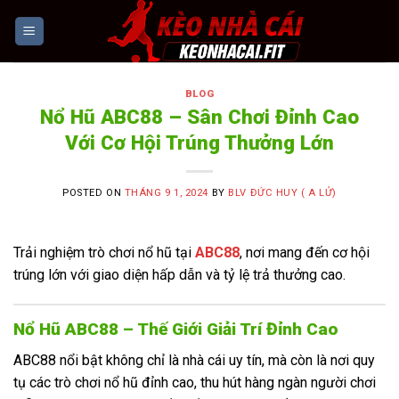
Skip
to
content
BLOG
Nổ Hũ ABC88 – Sân Chơi Đỉnh Cao
Với Cơ Hội Trúng Thưởng Lớn
POSTED ON
THÁNG 9 1, 2024
BY
BLV ĐỨC HUY ( A LỬ)
Trải nghiệm trò chơi nổ hũ tại
ABC88
, nơi mang đến cơ hội
trúng lớn với giao diện hấp dẫn và tỷ lệ trả thưởng cao.
Nổ Hũ ABC88 – Thế Giới Giải Trí Đỉnh Cao
ABC88 nổi bật không chỉ là nhà cái uy tín, mà còn là nơi quy
tụ các trò chơi nổ hũ đỉnh cao, thu hút hàng ngàn người chơi