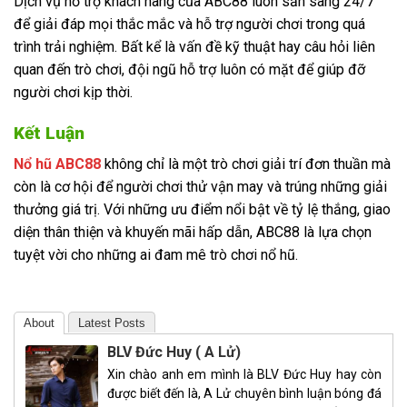
Dịch vụ hỗ trợ khách hàng của ABC88 luôn sẵn sàng 24/7
để giải đáp mọi thắc mắc và hỗ trợ người chơi trong quá
trình trải nghiệm. Bất kể là vấn đề kỹ thuật hay câu hỏi liên
quan đến trò chơi, đội ngũ hỗ trợ luôn có mặt để giúp đỡ
người chơi kịp thời.
Kết Luận
Nổ hũ ABC88
không chỉ là một trò chơi giải trí đơn thuần mà
còn là cơ hội để người chơi thử vận may và trúng những giải
thưởng giá trị. Với những ưu điểm nổi bật về tỷ lệ thắng, giao
diện thân thiện và khuyến mãi hấp dẫn, ABC88 là lựa chọn
tuyệt vời cho những ai đam mê trò chơi nổ hũ.
About
Latest Posts
BLV Đức Huy ( A Lử)
Xin chào anh em mình là BLV Đức Huy hay còn
được biết đến là, A Lử chuyên bình luận bóng đá