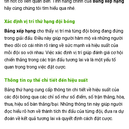
tin hot có liên quan đến. Tính năng chính của
Bảng xếp hạng
hãy cùng chúng tôi tìm hiểu qua nhé.
Xác định vị trí thứ hạng đội bóng
Bảng xếp hạng
cho thấy vị trí mà từng đội bóng đang đứng
trong giải đấu. Điều này giúp người hâm mộ và những người
theo dõi có cái nhìn rõ ràng về sức mạnh và hiệu suất của
mỗi đội so với nhau. Việc xác định vị trí giúp đánh giá cơ hội
chiến thắng trong các trận đấu tương lai và là một yếu tố
quan trọng trong việc đặt cược.
Thông tin cụ thể chi tiết đến hiệu suất
Bảng thứ hạng cung cấp thông tin chi tiết về hiệu suất của
các đội bóng qua các chỉ số như số điểm, số trận thắng, hòa,
thua, hiệu số bàn thắng/bại. Những thông tin này giúp người
đọc hiểu rõ hơn về thành tích thi đấu của từng đội, đưa ra dự
đoán về kết quả tương lai và quyết định cách đặt cược.