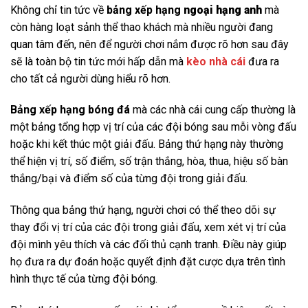
Không chỉ tin tức về
bảng xếp hạng
ngoại hạng anh
mà
còn hàng loạt sảnh thể thao khách mà nhiều người đang
quan tâm đến, nên để người chơi nắm được rõ hơn sau đây
sẽ là toàn bộ tin tức mới hấp dẫn mà
kèo nhà cái
đưa ra
cho tất cả người dùng hiểu rõ hơn.
Bảng xếp hạng bóng đá
mà các nhà cái cung cấp thường là
một bảng tổng hợp vị trí của các đội bóng sau mỗi vòng đấu
hoặc khi kết thúc một giải đấu. Bảng thứ hạng này thường
thể hiện vị trí, số điểm, số trận thắng, hòa, thua, hiệu số bàn
thắng/bại và điểm số của từng đội trong giải đấu.
Thông qua bảng thứ hạng, người chơi có thể theo dõi sự
thay đổi vị trí của các đội trong giải đấu, xem xét vị trí của
đội mình yêu thích và các đối thủ cạnh tranh. Điều này giúp
họ đưa ra dự đoán hoặc quyết định đặt cược dựa trên tình
hình thực tế của từng đội bóng.