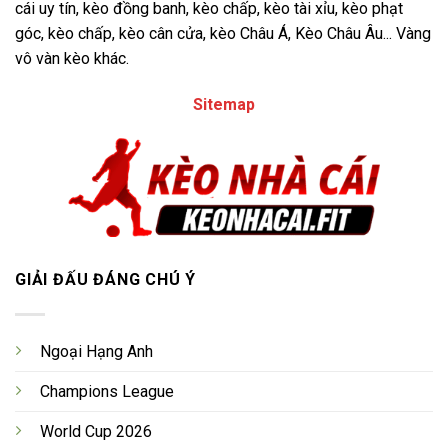
cái uy tín, kèo đồng banh, kèo chấp, kèo tài xỉu, kèo phạt
góc, kèo chấp, kèo cân cửa, kèo Châu Á, Kèo Châu Âu... Vàng
vô vàn kèo khác.
Sitemap
GIẢI ĐẤU ĐÁNG CHÚ Ý
Ngoại Hạng Anh
Champions League
World Cup 2026