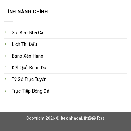
TÍNH NĂNG CHÍNH
Soi Kèo Nhà Cái
Lịch Thi Đấu
Bảng Xếp Hạng
Kết Quả Bóng Đá
Tỷ Số Trực Tuyến
Trực Tiếp Bóng Đá
Copyright 2026 ©
keonhacai.fit@@
Rss