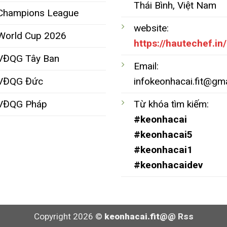
Thái Bình, Việt Nam
Champions League
website:
World Cup 2026
https://hautechef.in/
VĐQG Tây Ban
Email:
VĐQG Đức
infokeonhacai.fit@gm
VĐQG Pháp
Từ khóa tìm kiếm:
#keonhacai
#keonhacai5
#keonhacai1
#keonhacaidev
Copyright 2026 ©
keonhacai.fit@@
Rss