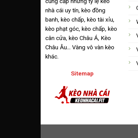
cung cấp những tỷ lệ kèo
nhà cái uy tín, kèo đồng
banh, kèo chấp, kèo tài xỉu,
kèo phạt góc, kèo chấp, kèo
cân cửa, kèo Châu Á, Kèo
Châu Âu... Vàng vô vàn kèo
khác.
Sitemap