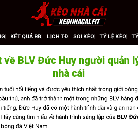
NG
KẾT QUẢ BĐ
LỊCH TĐ
SOI KÈO
TỶ LỆ KÈO
TỶ
t về BLV Đức Huy người quản l
nhà cái
 tuổi nổi tiếng và được yêu thích nhất trong giới bón
 cầu thủ, anh đã trở thành một trong những BLV hàng đầ
ổi tiếng, Đức Huy đã có một hành trình dài và gian na
Hãy cùng tìm hiểu về hành trình sáng lập của
BLV Đứ
a bóng đá Việt Nam.